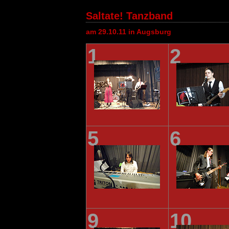
Saltate! Tanzband
am 29.10.11 in Augsburg
1
2
5
6
9
10